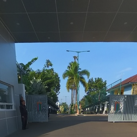
Petunjuk Penting
Selamat datang! Untuk
navigasi di Virtual Tour 360
silahkan menggunakan
tombol panah atau WSAD di
keyboard atau dgn mouse di
layar komputer. Gunakan
jemari jika menggunakan
layar sentuh seperti
smartphone atau tablet.
Icon informasi dengan gambar
panah, helicopter, helipad,
huruf i, video di dalam tour
dapat diaktifkan untuk
menampilkan info berikutnya.
Untuk navigasi cepat tanpa
mulai dari awal silahkan
aktifkan tombol peta di kanan
atas layar, lalu pilih lokasi yang
ingin dilihat.
Email
WhatsApp
Facebook
Telegram
Messeng